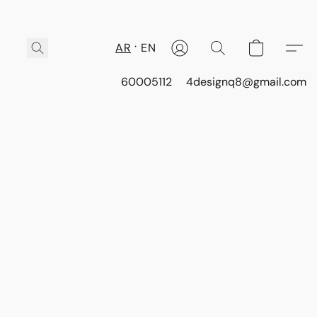
AR
EN
60005112
4designq8@gmail.com