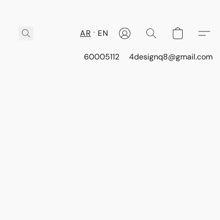
AR
EN
60005112
4designq8@gmail.com