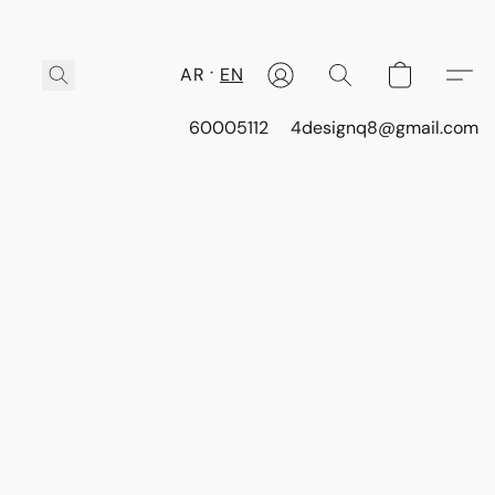
AR
EN
60005112
4designq8@gmail.com