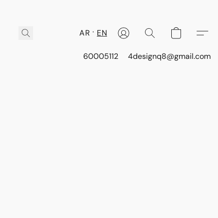
AR
EN
60005112
4designq8@gmail.com