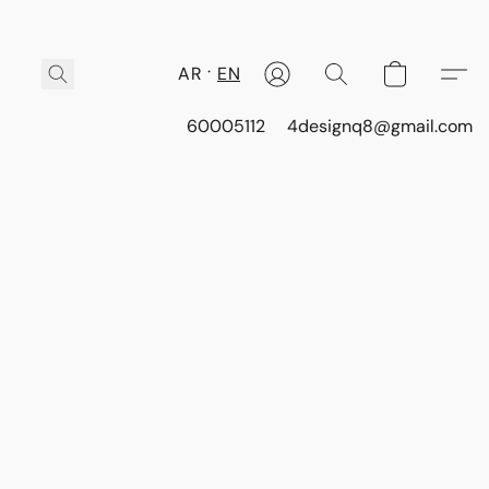
AR
EN
60005112
4designq8@gmail.com