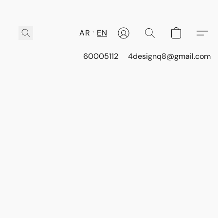
AR
EN
60005112
4designq8@gmail.com