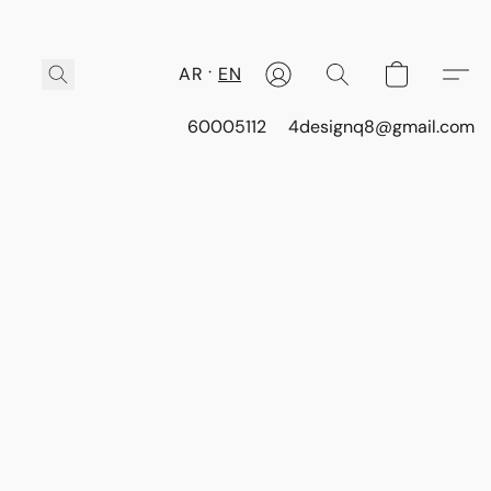
AR
EN
60005112
4designq8@gmail.com