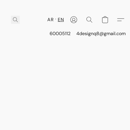
AR
EN
60005112
4designq8@gmail.com