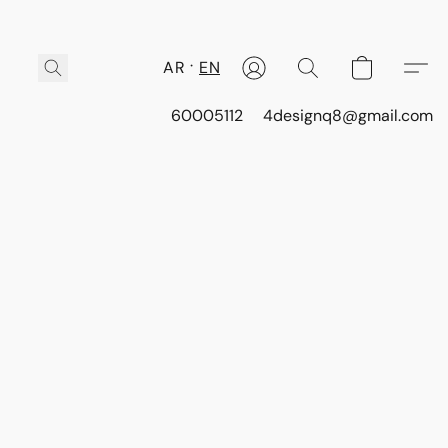
AR
EN
60005112
4designq8@gmail.com