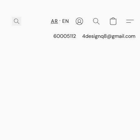
AR
EN
60005112
4designq8@gmail.com