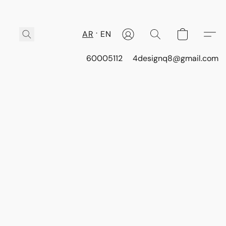
AR
EN
60005112
4designq8@gmail.com